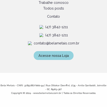
Trabalhe conosco
Todos posts
Contato
(47) 3842-1211
(47) 3842-1211
contato@belametais.com.br
Acesse nossa Loja
Bela Metais - CNPJ: 32.851.667/0001-94 | Rua Ottokar Doerffel, 1735 - Anita Garibaldi, Joinville
- SC, 89203-307
Copyright © 2024 - www.belametais.com.br | Todos os Direitos Reservados.