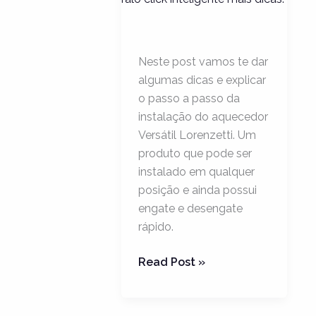
a
Instalação
do
Neste post vamos te dar
Ralo
algumas dicas e explicar
Click
o passo a passo da
Inteligente
instalação do aquecedor
+
Versátil Lorenzetti. Um
Dicas
produto que pode ser
instalado em qualquer
posição e ainda possui
engate e desengate
rápido.
Read Post »