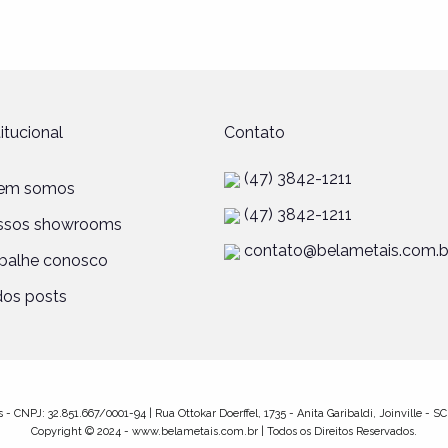
titucional
Contato
(47) 3842-1211
em somos
(47) 3842-1211
ssos showrooms
contato@belametais.com.b
balhe conosco
os posts
 - CNPJ: 32.851.667/0001-94 | Rua Ottokar Doerffel, 1735 - Anita Garibaldi, Joinville - S
Copyright © 2024 - www.belametais.com.br | Todos os Direitos Reservados.