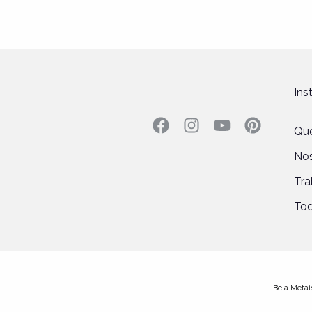
Ins
Qu
No
Tra
Tod
Bela Metais