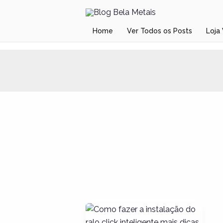
Ir
para
Home
Ver Todos os Posts
Loja 
o
conteúdo
Como
fazer