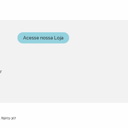
Acesse nossa Loja
r
C, 89203-307